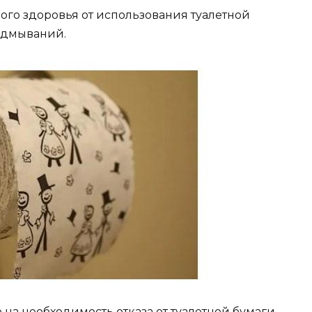
ного здоровья от использования туалетной
подмываний.
на необходимость отказа от туалетной бумаги.