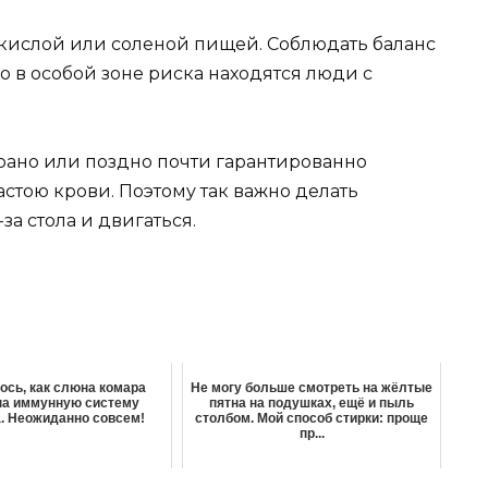
кислой или соленой пищей. Соблюдать баланс
о в особой зоне риска находятся люди с
 рано или поздно почти гарантированно
стою крови. Поэтому так важно делать
а стола и двигаться.
сь, как слюна комара
Не могу больше смотреть на жёлтые
на иммунную систему
пятна на подушках, ещё и пыль
. Неожиданно совсем!
столбом. Мой способ стирки: проще
пр...