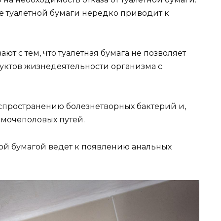
е туалетной бумаги нередко приводит к
ют с тем, что туалетная бумага не позволяет
дуктов жизнедеятельности организма с
аспространению болезнетворных бактерий и,
мочеполовых путей.
ной бумагой ведет к появлению анальных