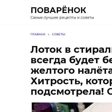
Перейти
ПОВАРЁНОК
к
содержанию
Самые лучшие рецепты и советы
ГЛАВНАЯ
»
СОВЕТЫ
Лоток в стира
всегда будет 
желтого налёта
Хитрость, кото
подсмотрела! 