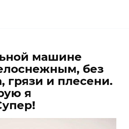
льной машине
белоснежным, без
, грязи и плесени.
рую я
Супер!