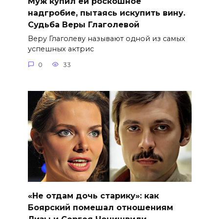
Муж купил ей роскошное
надгробие, пытаясь искупить вину.
Судьба Веры Глаголевой
Веру Глаголеву называют одной из самых
успешных актрис
0
33
«Не отдам дочь старику»: как
Боярский помешал отношениям
Лизы и Сергея Чонишвили