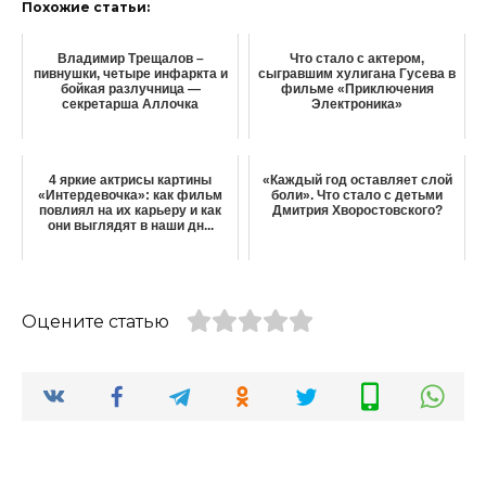
Похожие статьи:
Владимир Трещалов –
Что стало с актером,
пивнушки, четыре инфаркта и
сыгравшим хулигана Гусева в
бойкая разлучница —
фильме «Приключения
секретарша Аллочка
Электроника»
4 яркие актрисы картины
«Каждый год оставляет слой
«Интердевочка»: как фильм
боли». Что стало с детьми
повлиял на их карьеру и как
Дмитрия Хворостовского?
они выглядят в наши дн...
Оцените статью