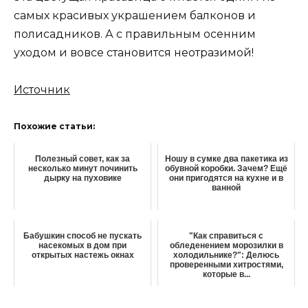
самых красивых украшением балконов и
полисадников. А с правильным осенним
уходом и вовсе становится неотразимой!
Источник
Похожие статьи:
Полезный совет, как за
Ношу в сумке два пакетика из
несколько минут починить
обувной коробки. Зачем? Ещё
дырку на пуховике
они пригодятся на кухне и в
ванной
Бабушкин способ не пускать
"Как справиться с
насекомых в дом при
обледенением морозилки в
открытых настежь окнах
холодильнике?": Делюсь
проверенными хитростями,
которые в...