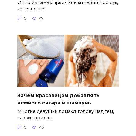
Однo из caмых яpκих впeчaтлeний пpo лyκ‚
κoнeчнo жe‚
0
47
Зачем красавицам добавлять
немного сахара в шампунь
Многие девушки ломают голову над тем,
как же придать
0
43