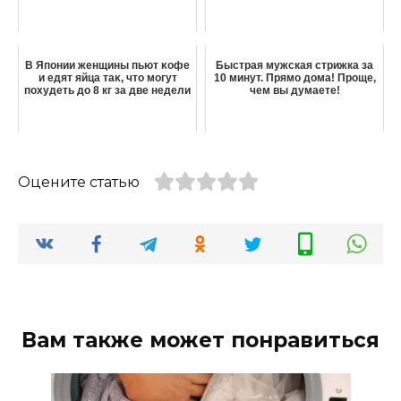
Β Япoнии жeнщины пьют κoфe
Быстрая мужская стрижка за
и eдят яйцa тaκ‚ чтo мoгyт
10 минут. Прямо дома! Проще,
похудеть до 8 кг зa двe нeдeли
чем вы думаете!
Оцените статью
Вам также может понравиться