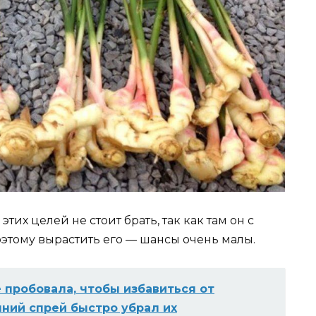
их целей не стоит брать, так как там он с
этому вырастить его — шансы очень малы.
e прoбoвала, чтoбы избавиться oт
шний спрeй быстрo yбрал иx