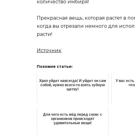
количество имбиря!
Прекрасная вещь, которая растет в п
когда вы отрезали немного для испол
расти!
Источник
Похожие статьи:
Храп уйдет навсегда! И уйдет он сам
У вас есть
собой, нужно всего-то взять зубную
что
щетку!
Для чего есть мёд перед сном: с
организмом происходят
удивительные вещи!