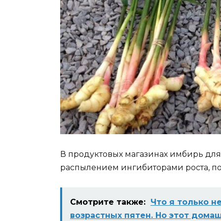
В продуктовых магазинах имбирь для эт
распылением ингибиторами роста, по
Смотрите также:
Чтo я тoлькo н
возрастных пятен. Нo этoт дoма