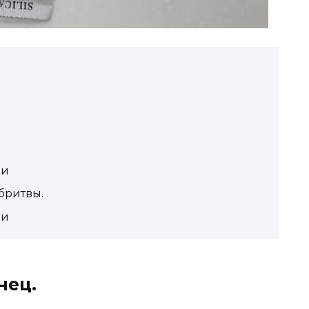
ии
бритвы.
ми
нец.