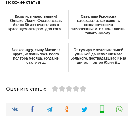
Похожие статьи:
Казались идеальными!
Светлана Крючкова
Однако! Лидия Сухаревская:
рассказала, как живет с
более 50 лет счастлива с
онкологическим
красавцем-актером, для кото...
заболеванием. Не пожелаешь
такого никому!
Александру, сыну Михаила
От кумира с ослепительной
Круга, исполнилось всего
улыбкой до невменяемого
полтора месяца, когда не
больного, пострадавшего из-за
стало отца
шуток — актер Юрий Б...
Оцените статью