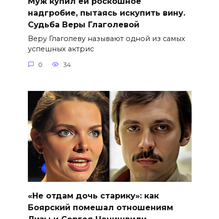
Муж купил ей роскошное
надгробие, пытаясь искупить вину.
Судьба Веры Глаголевой
Веру Глаголеву называют одной из самых
успешных актрис
0
34
«Не отдам дочь старику»: как
Боярский помешал отношениям
Лизы и Сергея Чонишвили