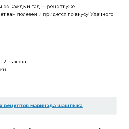
м ее каждый год — рецепт уже
ет вам полезен и придется по вкусу! Удачного
 2 стакана
жки
их рецептов маринада шашлыка