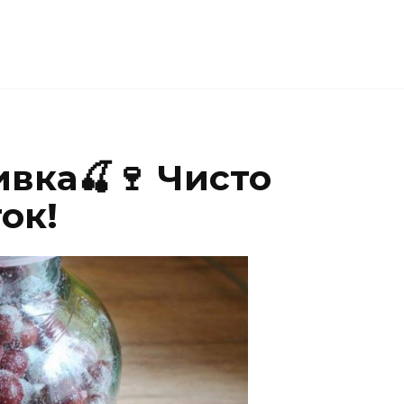
вка🍒🍷 Чисто
ок!