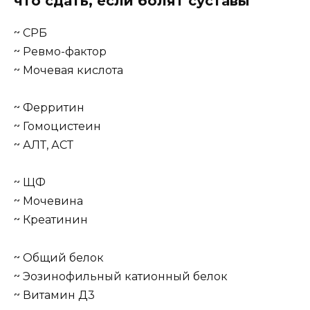
что сдать, если болят суставы
~ СРБ
~ Ревмо-фактор
~ Мочевая кислота
~ Ферритин
~ Гомоцистеин
~ АЛТ, АСТ
~ ЩФ
~ Мочевина
~ Креатинин
~ Общий белок
~ Эозинофильный катионный белок
~ Витамин Д3