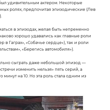
был удивительным актером. Некоторые
вных ролях, предпочитая эпизодические (Лев
.
иматься в эпизодах, желая быть непременно
наково хорошо удавались как главные роли
 в Гаграх», «Собачье сердце»), так и роли
ельствам», «Берегись автомобиля»).
ельно сыграть даже небольшой эпизод —
стречи изменить нельзя» пять серий, а
 минут на 10. Но эта роль стала одним из