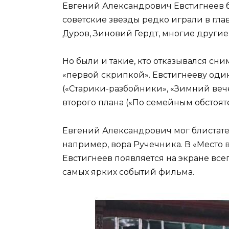
Евгений Александрович Евстигнеев 
советские звезды редко играли в гла
Дуров, Зиновий Гердт, многие другие)
Но были и такие, кто отказывался сн
«первой скрипкой». Евстигнееву оди
(«Старики-разбойники», «Зимний вечер
второго плана («По семейным обстоят
Евгений Александрович мог блистат
например, вора Ручечника. В «Место в
Евстигнеев появляется на экране всего
самых ярких событий фильма.