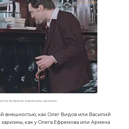
есто встречи изменить нельзя»
кой внешностью, как Олег Видов или Василий
й харизмы, как у Олега Ефремова или Армена