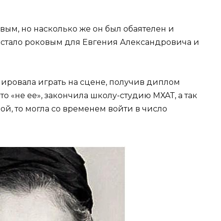
ым, но насколько же он был обаятелен и
во стало роковым для Евгения Александровича и
анировала играть на сцене, получив диплом
то «не ее», закончила школу-студию МХАТ, а так
й, то могла со временем войти в число