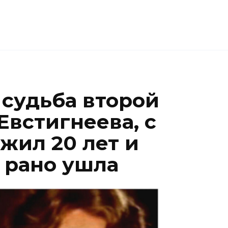
 судьба второй
Евстигнеева, с
жил 20 лет и
к рано ушла