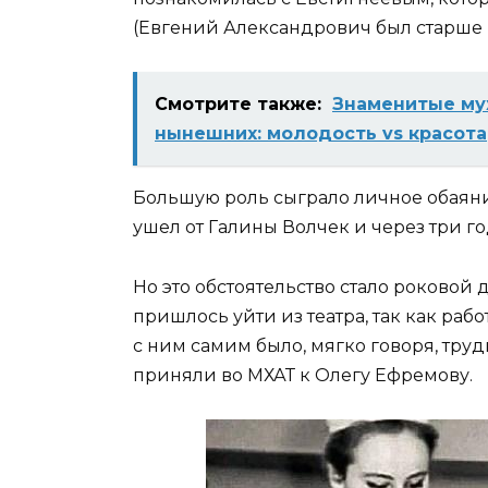
(Евгений Александрович был старше на
Смотрите также:
Знаменитые му
нынешних: молодость vs красота
Большую роль сыграло личное обаяни
ушел от Галины Волчек и через три г
Но это обстоятельство стало роковой
пришлось уйти из театра, так как ра
с ним самим было, мягко говоря, тр
приняли во МХАТ к Олегу Ефремову.