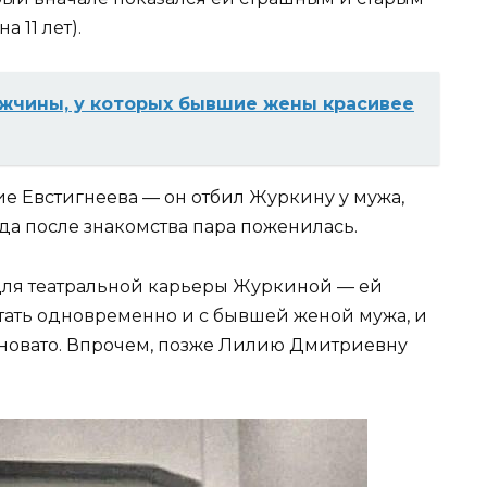
 11 лет).
жчины, у которых бывшие жены красивее
е Евстигнеева — он отбил Журкину у мужа,
ода после знакомства пара поженилась.
 для театральной карьеры Журкиной — ей
ботать одновременно и с бывшей женой мужа, и
удновато. Впрочем, позже Лилию Дмитриевну