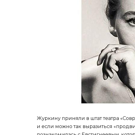
Журкину приняли в штат театра «Сов
и если можно так выразиться «продви
познакомилась с Евстигнеевым, кото