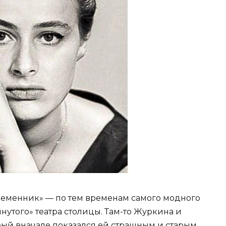
ременник» — по тем временам самого модного
нутого» театра столицы. Там-то Журкина и
рый вначале показался ей страшным и старым