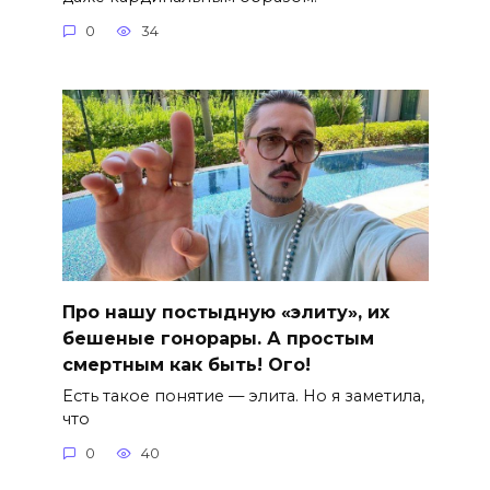
0
34
Про нашу постыдную «элиту», их
бешеные гонорары. А простым
смертным как быть! Ого!
Есть такое понятие — элита. Но я заметила,
что
0
40