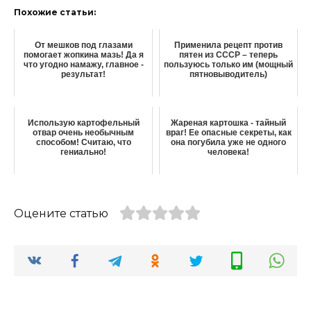
Похожие статьи:
От мешков под глазами
Применила рецепт против
помогает жопкина мазь! Да я
пятен из СССР – теперь
что угодно намажу, главное -
пользуюсь только им (мощный
результат!
пятновыводитель)
Использую картофельный
Жареная картошка - тайный
отвар очень необычным
враг! Ее опасные секреты, как
способом! Считаю, что
она погубила уже не одного
гениально!
человека!
Оцените статью