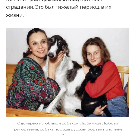
страдания. Это был тяжелый период в их
жизни.
С дочерью и любимой собакой. Любимица Любови
Григорьевны, собака породы русская борзая по кличке