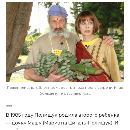
Поженились влюбленные через три года после встречи. И так
больше и не расставались…
***
В 1985 году Полищук родила второго ребенка
— дочку Машу (Мариэтта Цигаль-Полищук). И