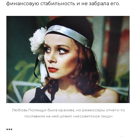
финансовую стабильность и не забрала его.
Любовь Полищук была красива, но режиссеры отчего-то
поставили на ней штамп «несоветское лицо»
***