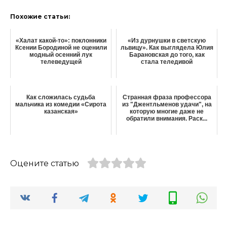
Похожие статьи:
«Халат какой-то»: поклонники
«Из дурнушки в светскую
Ксении Бородиной не оценили
львицу». Как выглядела Юлия
модный осенний лук
Барановская до того, как
телеведущей
стала теледивой
Как сложилась судьба
Странная фраза профессора
мальчика из комедии «Сирота
из "Джентльменов удачи", на
казанская»
которую многие даже не
обратили внимания. Раск...
Оцените статью