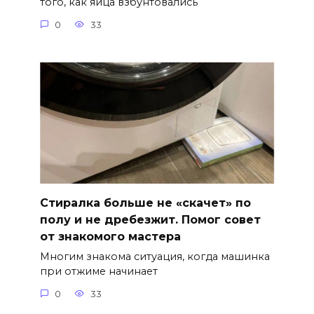
того, как яйца взбунтовались
0
33
Стиралка больше не «скачет» по
полу и не дребезжит. Помог совет
от знакомого мастера
Многим знакома ситуация, когда машинка
при отжиме начинает
0
33