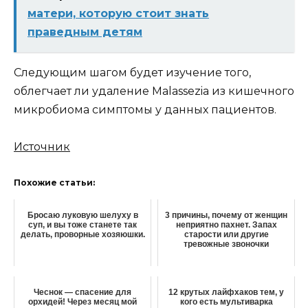
матери, которую стоит знать
праведным детям
Следующим шагом будет изучение того,
облегчает ли удаление Malassezia из кишечного
микробиома симптомы у данных пациентов.
Источник
Похожие статьи:
Бросаю луковую шелуху в
3 причины, почему от женщин
суп, и вы тоже станете так
неприятно пахнет. Запах
делать, проворные хозяюшки.
старости или другие
тревожные звоночки
Чеснок — спасение для
12 крутых лайфхаков тем, у
орхидей! Через месяц мой
кого есть мультиварка