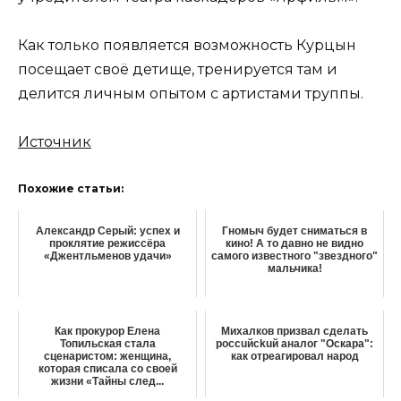
Как только появляется возможность Курцын
посещает своё детище, тренируется там и
делится личным опытом с артистами труппы.
Источник
Похожие статьи:
Александр Серый: успех и
Гномыч будет сниматься в
проклятие режиссёра
кино! А то давно не видно
«Джентльменов удачи»
самого известного "звездного"
мальчика!
Как прокурор Елена
Михалков призвал сделать
Топильская стала
россuйсkuй аналог "Оскара":
сценаристом: женщина,
как отреагировал народ
которая списала со своей
жизни «Тайны след...