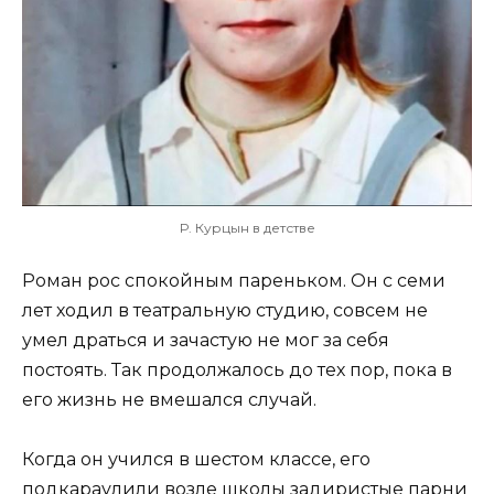
Р. Курцын в детстве
Роман рос спокойным пареньком. Он с семи
лет ходил в театральную студию, совсем не
умел драться и зачастую не мог за себя
постоять. Так продолжалось до тех пор, пока в
его жизнь не вмешался случай.
Когда он учился в шестом классе, его
подкараулили возле школы задиристые парни