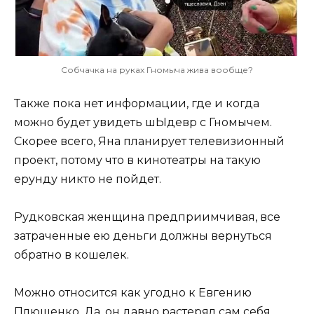
Собчачка на руках Гномыча жива вообще?
Также пока нет информации, где и когда
можно будет увидеть шЫдевр с Гномычем.
Скорее всего, Яна планирует телевизионный
проект, потому что в кинотеатры на такую
ерунду никто не пойдет.
Рудковская женщина предприимчивая, все
затраченные ею деньги должны вернуться
обратно в кошелек.
Можно относится как угодно к Евгению
Плющенко. Да, он давно растерял сам себя,