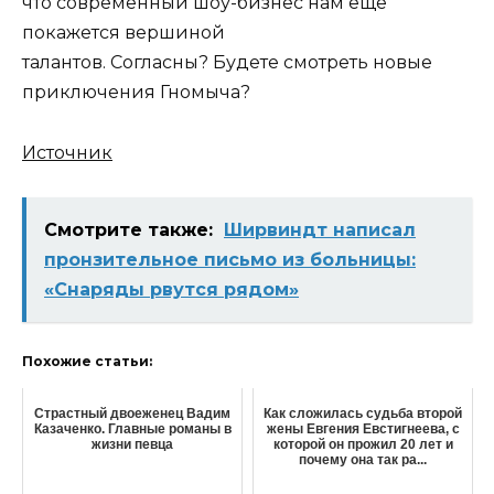
что современный шоу-бизнес нам еще
покажется вершиной
талантов. Согласны? Будете смотреть новые
приключения Гномыча?
Источник
Смотрите также:
Ширвиндт написал
пронзительное письмо из больницы:
«Снаряды рвутся рядом»
Похожие статьи:
Страстный двоеженец Вадим
Как сложилась судьба второй
Казаченко. Главные романы в
жены Евгения Евстигнеева, с
жизни певца
которой он прожил 20 лет и
почему она так ра...