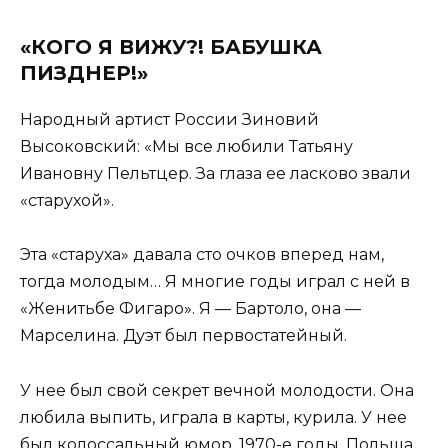
«КОГО Я ВИЖУ?! БАБУШКА
ПИЗДНЕР!»
Народный артист России Зиновий
Высоковский: «Мы все любили Татьяну
Ивановну Пельтцер. За глаза ее ласково звали
«старухой».
Эта «старуха» давала сто очков вперед нам,
тогда молодым… Я многие годы играл с ней в
«Женитьбе Фигаро». Я — Бартоло, она —
Марселина. Дуэт был первостатейный.
У нее был свой секрет вечной молодости. Она
любила выпить, играла в карты, курила. У нее
был колоссальный юмор. 1970-е годы, Польша…