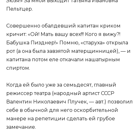
Зюзя!» За мной выходит Татьяна Ивановна
Пельтцер.
Совершенно обалдевший капитан криком
кричит: «Ой! Мать вашу всех!!! Кого я вижу?!
Бабушка Пизднер!» Помню, «старуха» открыла
рот (а она была завзятой матерщинницей), — и
капитана потом еле откачали нашатырным
спиртом.
Когда ей было уже за семьдесят, главный
режиссер театра (народный артист СССР
Валентин Николаевич Плучек, — авт.) позволил
себе в обычной для него оскорбительной
манере на репетиции сделать ей грубое
замечание.