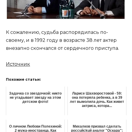
К сожалению, судьба распорядилась по-
своему, и в 1992 году в возрасте 38 лет актер
внезапно скончался от сердечного приступа.
Источник
Похожие статьи:
Задачка со звездочкой: никто
Ларисе Шахворостовой - 59:
не угадывает звезду на этом
она потеряла ребенка, а в 39
детском фото!
лет вымолила дочь. Как живет
актриса, котора...
О личном Любови Полехиной:
Михалков призвал сделать
2 мужа-иностранца. Как
россuйсkuй аналог "Оскара":