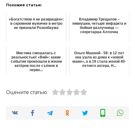
Похожие статьи:
«Богатством я не развращён»:
Владимир Трещалов –
в скромном мужичке в метро
пивнушки, четыре инфаркта и
не признали Розенбаума
бойкая разлучница —
секретарша Аллочка
Мистика смешалась с
Ольге Машной - 58: в 12 лет
реальностью! «Вий»: какие
она ушла из дома к «новой
события произошли в жизни
маме», а в 19 стала женой 40-
актёров после съёмок в
летнего актера. Н...
перво...
Оцените статью