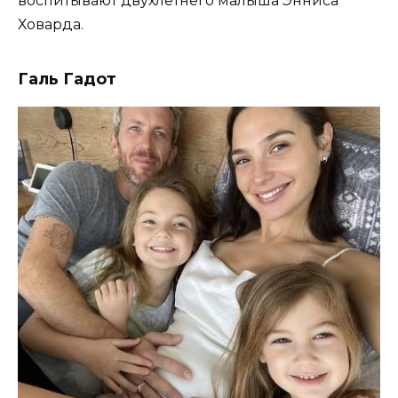
воспитывают двухлетнего малыша Энниса
Ховарда.
Галь Гадот