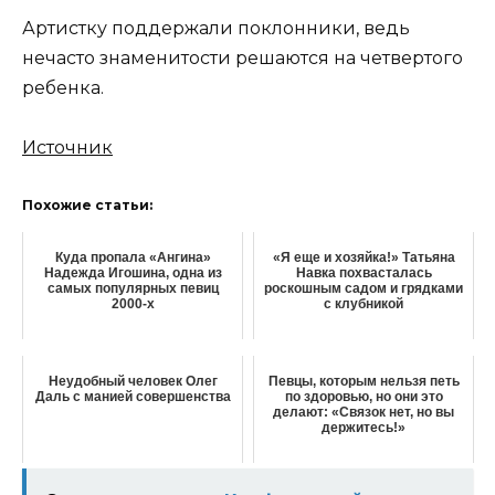
Артистку поддержали поклонники, ведь
нечасто знаменитости решаются на четвертого
ребенка.
Источник
Похожие статьи:
Куда пропала «Ангина»
«Я еще и хозяйка!» Татьяна
Надежда Игошина, одна из
Навка похвасталась
самых популярных певиц
роскошным садом и грядками
2000-х
с клубникой
Неудобный человек Олег
Певцы, которым нельзя петь
Даль с манией совершенства
по здоровью, но они это
делают: «Связок нет, но вы
держитесь!»