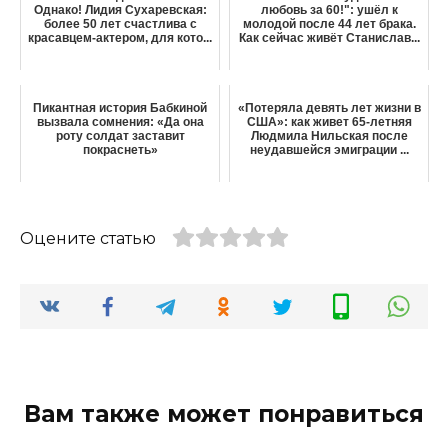
Однако! Лидия Сухаревская:
любовь за 60!": ушёл к
более 50 лет счастлива с
молодой после 44 лет брака.
красавцем-актером, для кото...
Как сейчас живёт Станислав...
Пикантная история Бабкиной
«Потеряла девять лет жизни в
вызвала сомнения: «Да она
США»: как живет 65-летняя
роту солдат заставит
Людмила Нильская после
покраснеть»
неудавшейся эмиграции ...
Оцените статью
Вам также может понравиться