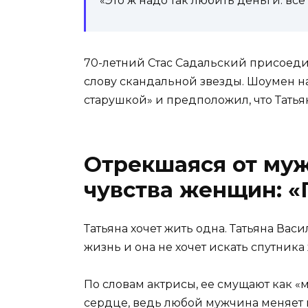
«Это ж надо так любить деньги: все
70-летний Стас Садальский присоедин
слову скандальной звезды. Шоумен н
старушкой» и предположил, что Татья
Отрекшаяся от муж
чувства женщин: «
Татьяна хочет жить одна. Татьяна Вас
жизнь и она не хочет искать спутника
По словам актрисы, ее смущают как «м
сердце, ведь любой мужчина меняет 