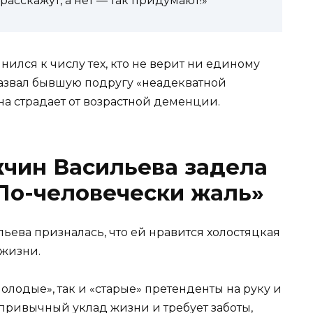
 расскажут, а нет — так придумают!»
ился к числу тех, кто не верит ни единому
азвал бывшую подругу «неадекватной
на страдает от возрастной деменции.
чин Васильева задела
По-человечески жаль»
ильева призналась, что ей нравится холостяцкая
 жизни.
олодые», так и «старые» претенденты на руку и
привычный уклад жизни и требует заботы,