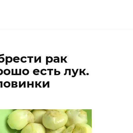
брести рак
ошо есть лук.
ловинки