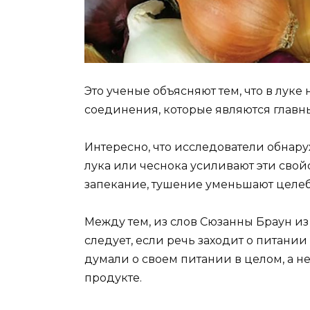
Это ученые объясняют тем, что в лук
соединения, которые являются главны
Интересно, что исследователи обнару
лука или чеснока усиливают эти свойс
запекание, тушение уменьшают целеб
Между тем, из слов Сюзанны Браун и
следует, если речь заходит о питании
думали о своем питании в целом, а 
продукте.