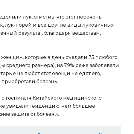
елили лук, отметив, что этот перечень
к, лук-порей и все другие виды луковичных.
ечный результат, благодаря веществам,
 женщин, которые в день съедали 75 г любого
ы среднего размера), на 79% реже заболевали
орые не любят єтот овощ и не едят его,
 приобретали болезнь.
ого госпиталя Китайского медицинского
акже увидели тенденцию: чем большее
нее защита от болезни.