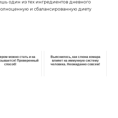
лишь один из тех ингредиентов дневного
 полноценную и сбалансированную диету
ром можно стать и на
Выяснилось, как слюна комара
азывается! Проверенный
влияет на иммунную систему
способ!
человека. Неожиданно совсем!