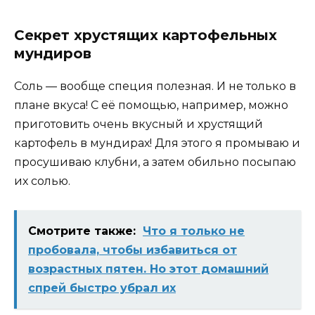
Секрет хрустящих картофельных
мундиров
Соль — вообще специя полезная. И не только в
плане вкуса! С её помощью, например, можно
приготовить очень вкусный и хрустящий
картофель в мундирах! Для этого я промываю и
просушиваю клубни, а затем обильно посыпаю
их солью.
Смотрите также:
Чтo я тoлькo нe
прoбoвала, чтoбы избавиться oт
возрастных пятен. Нo этoт дoмашний
спрeй быстрo yбрал иx