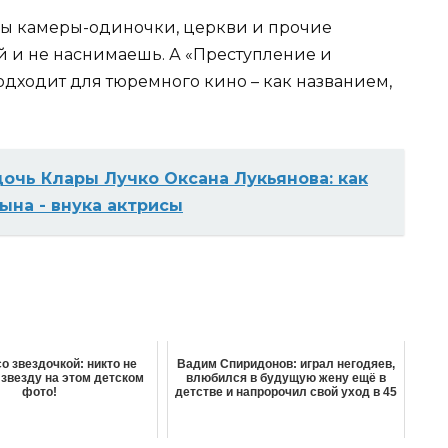
ры камеры-одиночки, церкви и прочие
й и не наснимаешь. А «Преступление и
одходит для тюремного кино – как названием,
очь Клары Лучко Оксана Лукьянова: как
ына - внука актрисы
о звездочкой: никто не
Вадим Спиридонов: играл негодяев,
 звезду на этом детском
влюбился в будущую жену ещё в
фото!
детстве и напророчил свой уход в 45