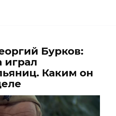
еоргий Бурков:
а играл
пьяниц. Каким он
деле