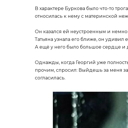
В характере Буркова было что-то трог
относилась к нему с материнской неж
Он казался ей неустроенным и немно
Татьяна узнала его ближе, он удивил
А ещё у него было большое сердце и 
Однажды, когда Георгий уже полность
прочим, спросил: Выйдешь за меня з
согласилась.