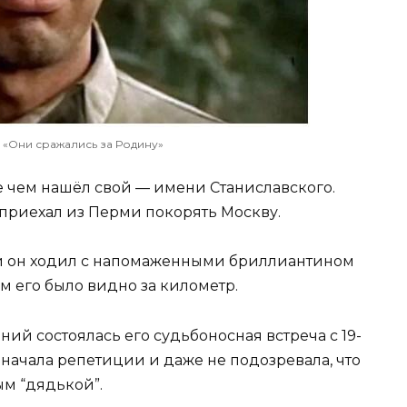
 «Они сражались за Родину»
е чем нашёл свой — имени Станиславского.
н приехал из Перми покорять Москву.
ый он ходил с напомаженными бриллиантином
м его было видно за километр.
ий состоялась его судьбоносная встреча с 19-
 начала репетиции и даже не подозревала, что
ым “дядькой”.