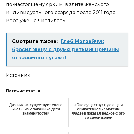
по-настоящему ярким: в элите женского
индивидуального разряда после 2011 года
Вера уже не числилась.
Смотрите также:
Глеб Матвейчук
бросил жену с двумя детьми! Причины
откровенно пугают!
Источник
Похожие статьи:
Для них не существует слова
«Она существует, да еще и
«нет»: избалованные дети
симпатичная!»: Максим
знаменитостей
Фадеев показал редкое фото
со своей женой