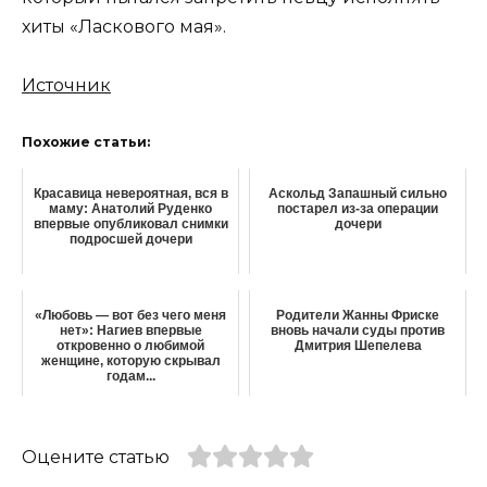
хиты «Ласкового мая».
Источник
Похожие статьи:
Красавица невероятная, вся в
Аскольд Запашный сильно
маму: Анатолий Руденко
постарел из-за операции
впервые опубликовал снимки
дочери
подросшей дочери
«Любовь — вот без чего меня
Родители Жанны Фриске
нет»: Нагиев впервые
вновь начали суды против
откровенно о любимой
Дмитрия Шепелева
женщине, которую скрывал
годам...
Оцените статью