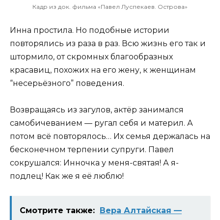
Кадр из док. фильма «Павел Луспекаев. Острова»
Инна простила. Но подобные истории
повторялись из раза в раз. Всю жизнь его так и
штормило, от скромных благообразных
красавиц, похожих на его жену, к женщинам
“несерьёзного” поведения.
Возвращаясь из загулов, актёр занимался
самобичеванием — ругал себя и материл. А
потом всё повторялось… Их семья держалась на
бесконечном терпении супруги. Павел
сокрушался: Инночка у меня-святая! А я-
подлец! Как же я её люблю!
Смотрите также:
Вера Алтайская —