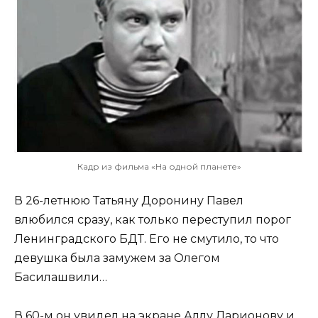
Кадр из фильма «На одной планете»
В 26-летнюю Татьяну Доронину Павел
влюбился сразу, как только переступил порог
Ленинградского БДТ. Его не смутило, то что
девушка была замужем за Олегом
Басилашвили…
В 60-м он увидел на экране Аллу Ларионову и