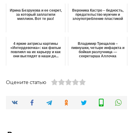
Ирина Безрукова и ее секрет,
Вероника Кастро – бедность,
за который заплатили
предательство мужчин и
миллион. Вот те раз!
злоупотребление пластикой
4 яркие актрисы картины
Владимир Трещалов –
«Интердевочка»: как фильм
пивнушки, четыре инфаркта и
повлиял на их карьеру и как
бойкая разлучница —
они выглядят в наши дн...
секретарша Аллочка
Оцените статью