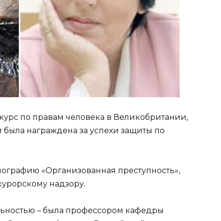
а курс по правам человека в Великобритании,
и была награждена за успехи защиты по
онографию «Организованная преступность»,
курорскому надзору.
льностью – была профессором кафедры