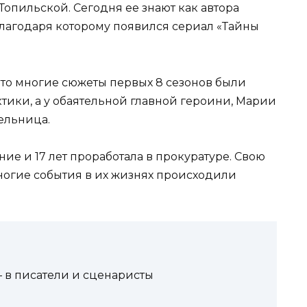
Топильской. Сегодня ее знают как автора
благодаря которому появился сериал «Тайны
что многие сюжеты первых 8 сезонов были
тики, а у обаятельной главной героини, Марии
ельница.
е и 17 лет проработала в прокуратуре. Свою
многие события в их жизнях происходили
– в писатели и сценаристы