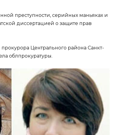
анной преступности, серийных маньяках и
атской диссертацией о защите прав
м прокурора Центрального района Санкт-
дела облпрокуратуры.