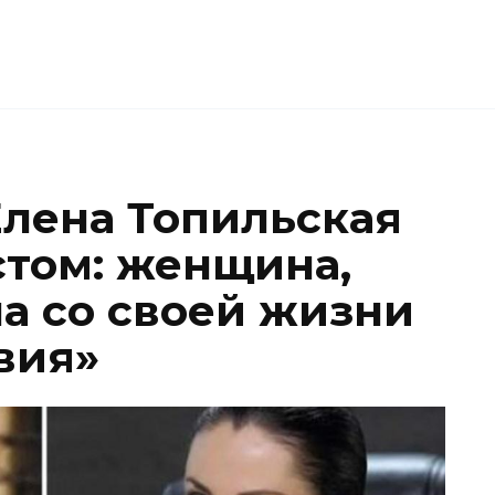
Елена Топильская
стом: женщина,
ла со своей жизни
вия»