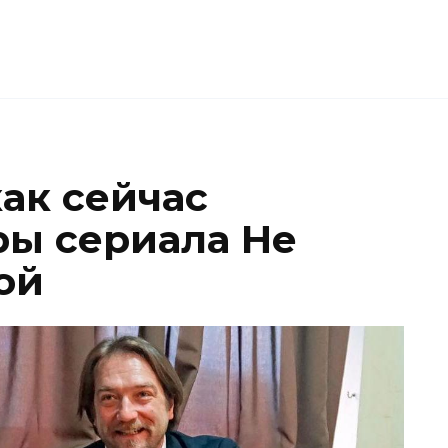
как сейчас
ры сериала Не
ой