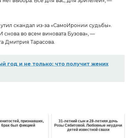
я нет выбора. Всё для вас, для зрителей», —
змутил скандал из-за «СамоИронии судьбы».
И снова во всем виновата Бузова», —
а Дмитрия Тарасова.
ый год и не только: что получит жених
менитостей, признавших,
31-летний сын и 28-летняя дочь
х 6pак был фикцией
Розы Сябитовой. Любовные неудачи
детей известной свахи