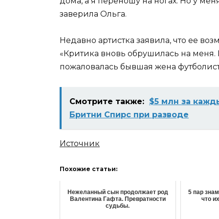
дома, а я переношу на ногах. Но у мен
заверила Ольга.
Недавно артистка заявила, что ее во
«Критика вновь обрушилась на меня. 
пожаловалась бывшая жена футболист
Смотрите также:
$5 млн за кажд
Бритни Спирс при разводе
Источник
Похожие статьи:
Нежеланный сын продолжает род
5 пар зна
Валентина Гафта. Превратности
что и
судьбы.