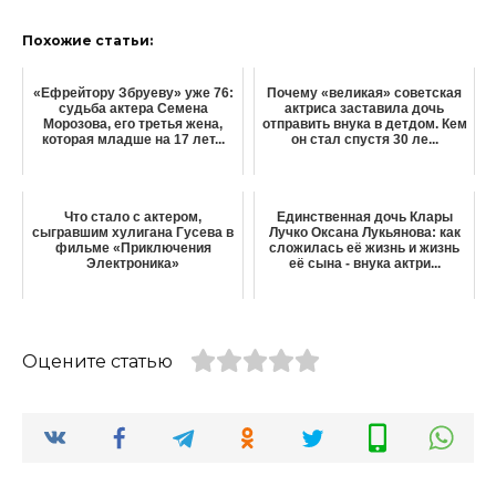
Похожие статьи:
«Ефрейтору Збруеву» уже 76:
Почему «великая» советская
судьба актера Семена
актриса заставила дочь
Морозова, его третья жена,
отправить внука в детдом. Кем
которая младше на 17 лет...
он стал спустя 30 ле...
Что стало с актером,
Единственная дочь Клары
сыгравшим хулигана Гусева в
Лучко Оксана Лукьянова: как
фильме «Приключения
сложилась её жизнь и жизнь
Электроника»
её сына - внука актри...
Оцените статью