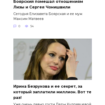
Боярский помешал отношениям
Лизы и Сергея Чонишвили
Сегодня Елизавета Боярская и ее муж
Максим Матвеев
0
54
Ирина Безрукова и ее секрет, за
который заплатили миллион. Вот те
раз!
Уже очень давно гости Леры Кудрявцевой