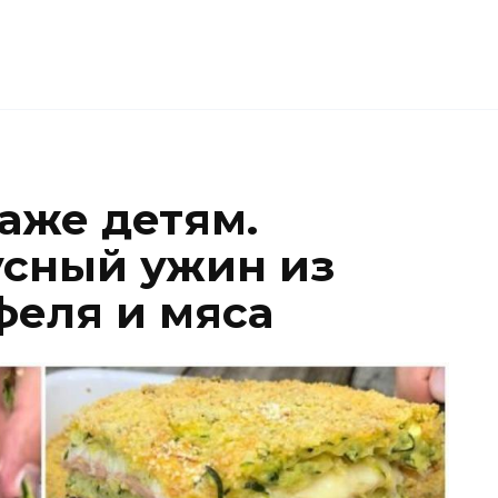
аже детям.
усный ужин из
феля и мяса