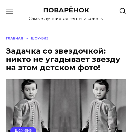
Перейти
ПОВАРЁНОК
к
содержанию
Самые лучшие рецепты и советы
ГЛАВНАЯ
»
ШОУ-БИЗ
Задачка со звездочкой:
никто не угадывает звезду
на этом детском фото!
ШОУ-БИЗ