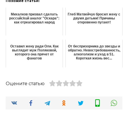
Похожие статьи:
Михалков призвал сделать
Глеб Матвейчук бросил жену с
россuйсkuй аналог "Оскара":
двумя детьми! Причины
как отреагировал народ
откровенно пугают!
Оставил жену ради Оли. Как
От беспризорника до звезды и
выглядит муж Поляковой,
обратно. Невостребованность,
которого она прячет от
алкоголизм и уход в 51.
фанатов
Короткая жизнь вес...
Оцените статью