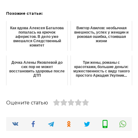
Похожие статьи:
Как вдова Алексея Баталова
Виктор Авилов: необычная
попалась на крючок
внешность, успех у женщин и
аферистов. В дело уже
роковая ошибка, стоившая
вмешался Следственный
жизни
комитет
Дочка Алены Яковлевой до
Три жены, романы с
сих пор не может
красотками, большие деньги:
восстановить здоровье после
мужественность с виду такого
ДТП
простого Аркадия Укупник...
Оцените статью