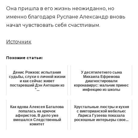
Она пришла в его жизнь неожиданно, но
именно благодаря Руслане Александр вновь
начал чувствовать себя счастливым.
Источник
Похожие статьи:
Денис Рожков: испытания
У десятилетнего сына
судьбы, слухи о личной жизни
Михаила Ефремова
и как сейчас живет
диагностировали
постаревший Дэн Антошин из
коронавирус: мальчик принес
"...
инфекцию из школы
Как вдова Алексея Баталова
Хрустальные люстры и кухня
попалась на крючок
с викторианской мебелью:
аферистов. В дело уже
Лариса Гузеева показала
вмешался Следственный
роскошные интерьеры свое...
комитет