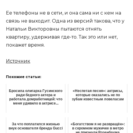
Ее телефоны не в сети, и она сама ни с кем на
связь не выходит. Одна из версий такова, что у
Натальи Викторовны пытаются отнять
квартиру, удерживая где-то. Так это или нет,
покажет время.
Источник
Похожие статьи:
Бросила олигарха Гусинского
«Неспетая песня»: актрисы,
ради бедного актера и
которые оказались не по
работала домработницей: что
зу6ам известным ловеласам
меня удивило в актрисе...
За что поплатился жизнью
«Богатством я не развращён»:
внук основателя бренда Gucci
в скромном мужичке в метро
не признали Розенбаума