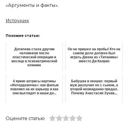
«Аргументы и факты».
Источник
Похожие статьи:
Догилева стала другим
Он не пришел на пробы! Кто на
человеком после
самом деле должен был
пластической операции и
играть Джека из «Титаника»
месяца в психиатрической
вместо Ди Каприо
клинике
4 яркие актрисы картины
Бабушка в окошке: первый
«Интердевочка»: как фильм
муж разлучил ее с сыном, а
повлиял на их карьеру и как
второй неожиданно предал.
они выглядят в наши дн...
Почему Анастасия Зуева...
Оцените статью