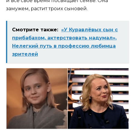
и все свое время посвящает семье. Она
замужем, растит троих сыновей.
Смотрите также:
«У Куравлёвых сын с
прибабахом, актерствовать надумал».
Нелегкий путь в профессию любимца
зрителей