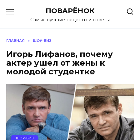
Перейти
ПОВАРЁНОК
к
содержанию
Самые лучшие рецепты и советы
ГЛАВНАЯ
»
ШОУ-БИЗ
Игорь Лифанов, почему
актер ушел от жены к
молодой студентке
ШОУ-БИЗ