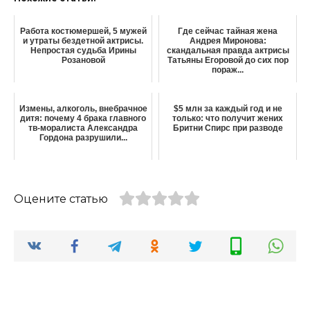
Работа костюмершей, 5 мужей
Где сейчас тайная жена
и утраты бездетной актрисы.
Андрея Миронова:
Непростая судьба Ирины
скандальная правда актрисы
Розановой
Татьяны Егоровой до сих пор
пораж...
Измены, алкоголь, внебрачное
$5 млн за каждый год и не
дитя: почему 4 брака главного
только: что получит жених
тв-моралиста Александра
Бритни Спирс при разводе
Гордона разрушили...
Оцените статью