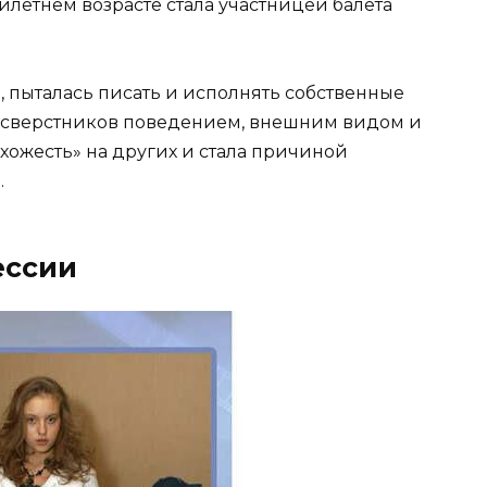
тилетнем возрасте стала участницей балета
е, пыталась писать и исполнять собственные
их сверстников поведением, внешним видом и
охожесть» на других и стала причиной
.
ессии