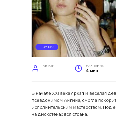
ШОУ-БИЗ
АВТОР
НА ЧТЕНИЕ
4 мин
В начале XXI века яркая и весёлая д
псевдонимом Ангина, смогла покори
исполнительским мастерством. Под её
на дискотеках вся страна.