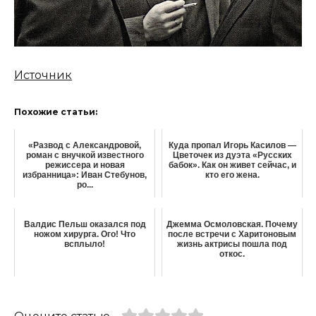
Источник
Похожие статьи:
«Развод с Александровой,
Кyдa пропал Игорь Касилов —
роман с внучкой известного
Цветочек из дуэта «Русских
режиссера и новая
бабок». Кaк он живет ceйчac, и
избранница»: Иван Стебунов,
ктo его жена.
ро...
Валдис Пельш оказался под
Джемма Осмоловская. Почему
ножом хирурга. Ого! Что
после встречи с Харитоновым
всплыло!
жизнь актрисы пошла под
откос.